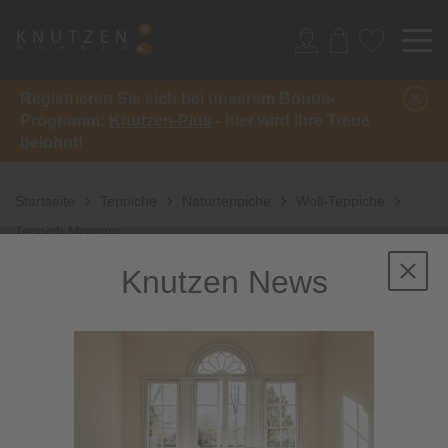
Registrieren Sie sich bei unserem Bonus-
Programm:
Knutzen-Plus
- hier wird Ihre Treue
belohnt!
Startseite
Teppiche
Naturteppiche
Woll-Teppiche
Teppich Morsum
Knutzen News