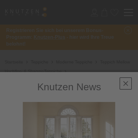
Registrieren Sie sich bei unserem Bonus-
Programm:
Knutzen-Plus
- hier wird Ihre Treue
belohnt!
Startseite
Teppiche
Moderne Teppiche
Teppich Mellow
Hochflor- & Shaggy-Teppiche
Knutzen News