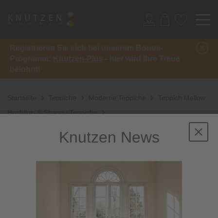
Registrieren Sie sich bei unserem Bonus-
Programm:
Knutzen-Plus
- hier wird Ihre Treue
belohnt!
Startseite
Teppiche
Moderne Teppiche
Teppich Mellow
Hochflor- & Shaggy-Teppiche
Knutzen News