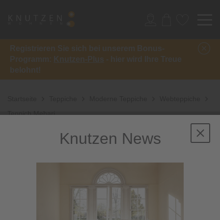
Registrieren Sie sich bei unserem Bonus-
Programm:
Knutzen-Plus
- hier wird Ihre Treue
belohnt!
Startseite
Teppiche
Moderne Teppiche
Webteppiche
Teppich Mehari
Knutzen News