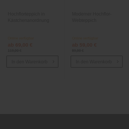
Hochflorteppich in
Moderner Hochflor-
Kästchenanordnung
Webteppich
Online verfügbar
Online verfügbar
ab 69,00 €
ab 59,00 €
119,00 €
89,00 €
In den
Warenkorb
In den
Warenkorb