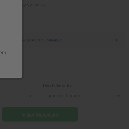
/ Stück
119,00 € / Stück
ern
Herstellerfarbe
grau-gold-braun
In den
Warenkorb