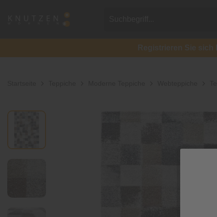
Registrieren Sie si
Startseite
Teppiche
Moderne Teppiche
Webteppiche
Te