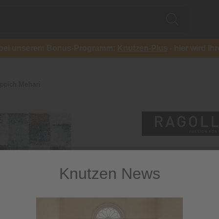
ch bei unserem Bonus-Programm:
Knutzen-Plus
- hier wird Ih
ppich Mehari
Knutzen News
Teppich M
Hochflorteppich in Ka