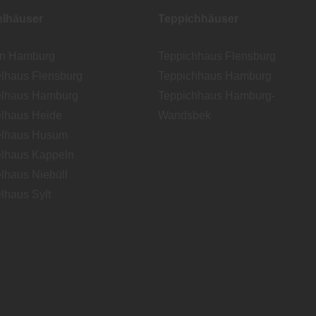
lhäuser
Teppichhäuser
en Hamburg
Teppichhaus Flensburg
lhaus Flensburg
Teppichhaus Hamburg
lhaus Hamburg
Teppichhaus Hamburg-
lhaus Heide
Wandsbek
lhaus Husum
lhaus Kappeln
lhaus Niebüll
lhaus Sylt