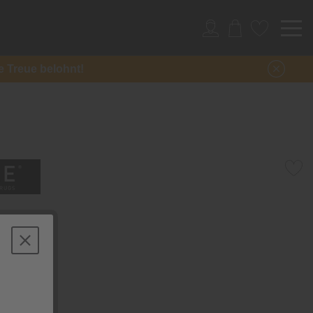
re Treue belohnt!
ehari
ro-Design