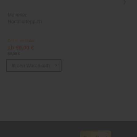
63318
Melierter
Maschinell gewebter
Hochflorteppich
Kurzflor-Teppich
Online verfügbar
Online verfügbar
ab 59,00 €
ab 69,00 €
89,00 €
119,00 €
In den
Warenkorb
In den
Warenkorb