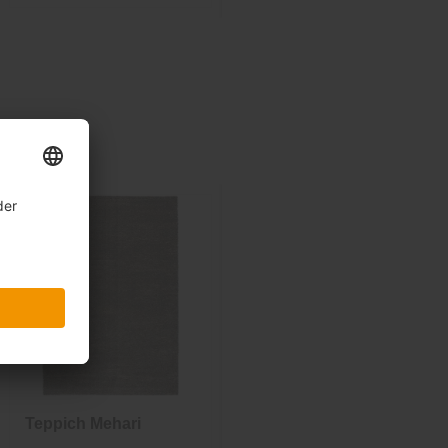
Teppich Mehari
Teppich
Argentum