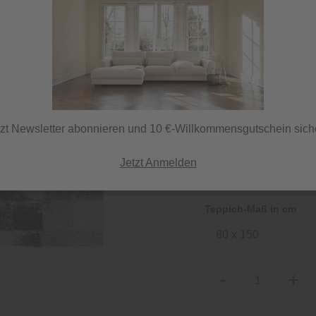
69,00 €
inkl. MwSt.
tzt Newsletter abonnieren und 10 €-Willkommensgutschein sich
Lieferzeit 7 Tage
ⓘ Versand per DHL
Jetzt Anmelden
Teppich-Maß in cm
80 x 150
-
+