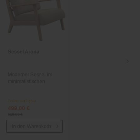
Sessel Arona
Garderobe Vigo
2
Moderner Sessel im
Wandgarderobe mit 10
minimalistischen
Kleiderhaken
Design
Online verfügbar
Online verfügbar
499,00 €
139,00 €
619,00 €
In den
Warenkorb
In den
Warenkorb