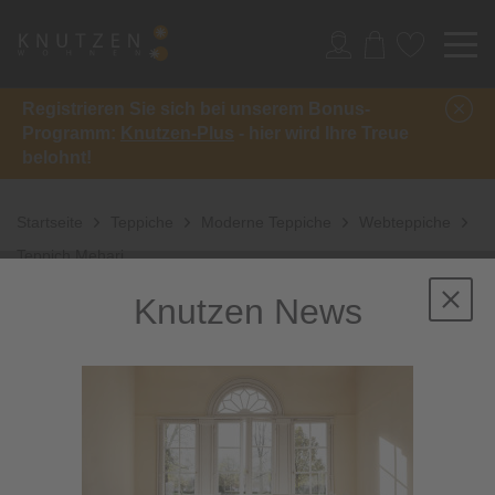
Registrieren Sie sich bei unserem Bonus-
Programm:
Knutzen-Plus
- hier wird Ihre Treue
belohnt!
Startseite
Teppiche
Moderne Teppiche
Webteppiche
Teppich Mehari
Knutzen News