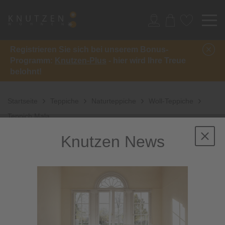
Registrieren Sie sich bei unserem Bonus-
Programm:
Knutzen-Plus
- hier wird Ihre Treue
belohnt!
Startseite
Teppiche
Naturteppiche
Woll-Teppiche
Teppich Mala
Knutzen News