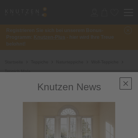
Registrieren Sie sich bei unserem Bonus-
Programm:
Knutzen-Plus
- hier wird Ihre Treue
belohnt!
Startseite
Teppiche
Naturteppiche
Woll-Teppiche
Teppich Mala
Knutzen News