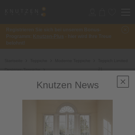
Registrieren Sie sich bei unserem Bonus-
Programm:
Knutzen-Plus
- hier wird Ihre Treue
belohnt!
Startseite
Teppiche
Moderne Teppiche
Teppich Limited
21
Designer-Teppiche
Knutzen News