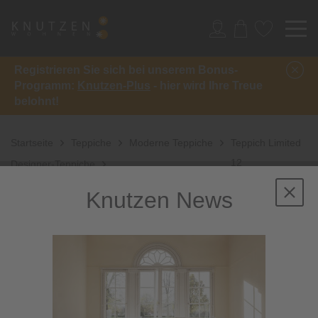
Registrieren Sie sich bei unserem Bonus-
Programm:
Knutzen-Plus
- hier wird Ihre Treue
belohnt!
Startseite
Teppiche
Moderne Teppiche
Teppich Limited
12
Designer-Teppiche
Knutzen News