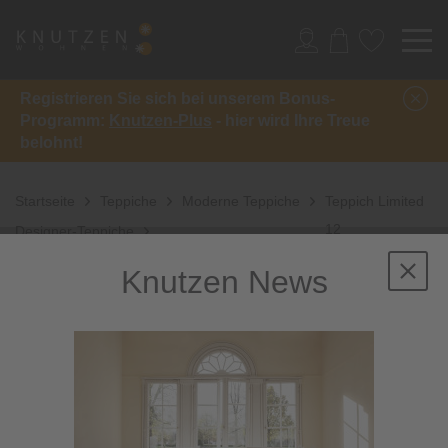
Registrieren Sie sich bei unserem Bonus-
Programm:
Knutzen-Plus
- hier wird Ihre Treue
belohnt!
Startseite
Teppiche
Moderne Teppiche
Teppich Limited
12
Designer-Teppiche
Knutzen News