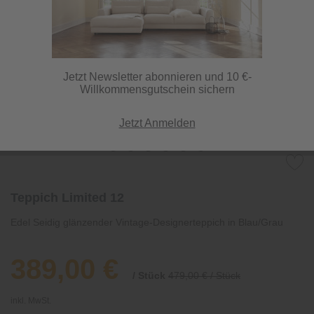
Jetzt Newsletter abonnieren und 10 €-
Willkommensgutschein sichern
Jetzt Anmelden
Teppich Limited 12
Edel Seidig glänzender Vintage-Designerteppich in Blau/Grau
389,00 €
/ Stück
479,00 € / Stück
inkl. MwSt.