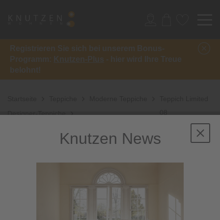
Registrieren Sie sich bei unserem Bonus-
Programm:
Knutzen-Plus
- hier wird Ihre Treue
belohnt!
Startseite
Teppiche
Moderne Teppiche
Teppich Limited
08
Designer-Teppiche
Knutzen News