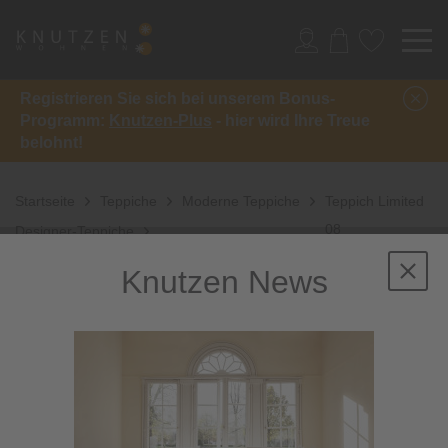
Registrieren Sie sich bei unserem Bonus-
Programm:
Knutzen-Plus
- hier wird Ihre Treue
belohnt!
Startseite
Teppiche
Moderne Teppiche
Teppich Limited
08
Designer-Teppiche
Knutzen News