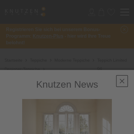
Registrieren Sie sich bei unserem Bonus-
Programm:
Knutzen-Plus
- hier wird Ihre Treue
belohnt!
Startseite
Teppiche
Moderne Teppiche
Teppich Limited
04
Designer-Teppiche
Knutzen News