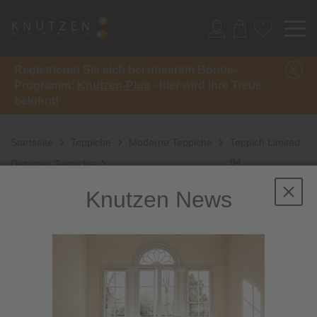
Registrieren Sie sich bei unserem Bonus-
Programm:
Knutzen-Plus
- hier wird Ihre Treue
belohnt!
Startseite
Teppiche
Moderne Teppiche
Teppich Limited
04
Designer-Teppiche
Knutzen News