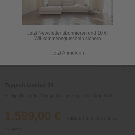
Jetzt Newsletter abonnieren und 10 €-
Willkommensgutschein sichern
Jetzt Anmelden
Teppich Limited 04
Seidig glänzender Vintage-Designerteppich in Grau-Grün
1.599,00 €
/ Stück
1.969,00 € / Stück
inkl. MwSt.