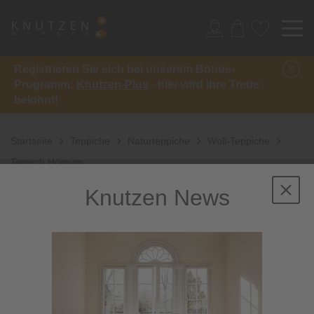
Registrieren Sie sich bei unserem Bonus-
Programm:
Knutzen-Plus
- hier wird Ihre Treue
belohnt!
Startseite
Teppiche
Naturteppiche
Woll-Teppiche
Teppich Hörnum
Knutzen News