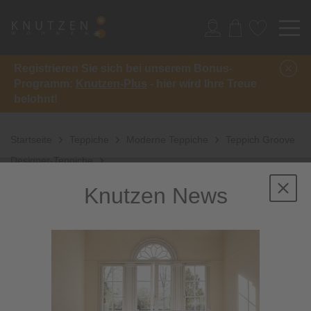
Registrieren Sie sich bei unserem Bonus-
Programm:
Knutzen-Plus
- hier wird Ihre Treue
belohnt!
Startseite
Teppiche
Moderne Teppiche
Teppich Groove
Designer-Teppiche
Knutzen News