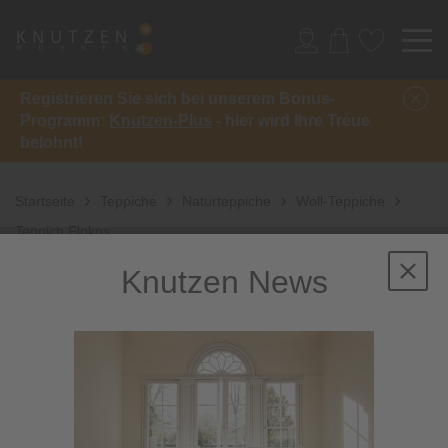
Registrieren Sie sich bei unserem Bonus-
Programm:
Knutzen-Plus
- hier wird Ihre Treue
belohnt!
Startseite
Teppiche
Naturteppiche
Woll-Teppiche
Teppich Flokos
Knutzen News