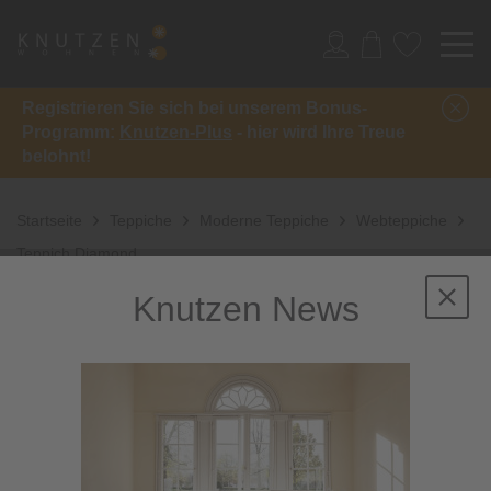
Registrieren Sie sich bei unserem Bonus-
Programm:
Knutzen-Plus
- hier wird Ihre Treue
belohnt!
Startseite
Teppiche
Moderne Teppiche
Webteppiche
Teppich Diamond
Knutzen News