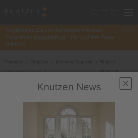
Registrieren Sie sich bei unserem Bonus-
Programm:
Knutzen-Plus
- hier wird Ihre Treue
belohnt!
Startseite
Teppiche
Moderne Teppiche
Teppich
Braderup
Designer-Teppiche
Knutzen News