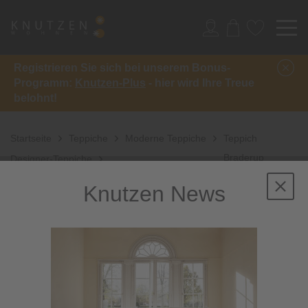
Registrieren Sie sich bei unserem Bonus-
Programm:
Knutzen-Plus
- hier wird Ihre Treue
belohnt!
Startseite
Teppiche
Moderne Teppiche
Teppich
Braderup
Designer-Teppiche
Knutzen News