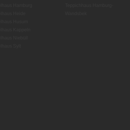
lhaus Hamburg
Teppichhaus Hamburg-
lhaus Heide
Wandsbek
lhaus Husum
lhaus Kappeln
lhaus Niebüll
lhaus Sylt