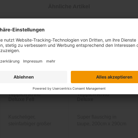
Ähnliche Artikel
Teppich Arvid
Teppich Arvid
Deluxe Fell
Deluxe
Kuscheliger,
Super flauschig in
steinfarbiger großer
taupe, 200cm x 290cm
Fellteppich