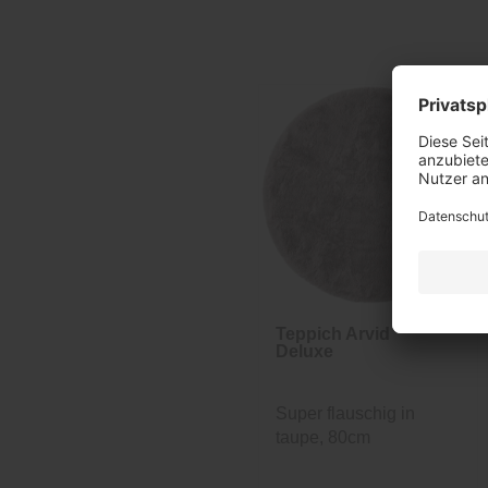
Teppich Arvid
Deluxe
Super flauschig in
taupe, 80cm
Durchmesser