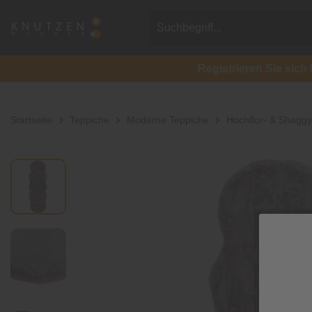
Registrieren Sie si
Startseite
Teppiche
Moderne Teppiche
Hochflor- & Shagg