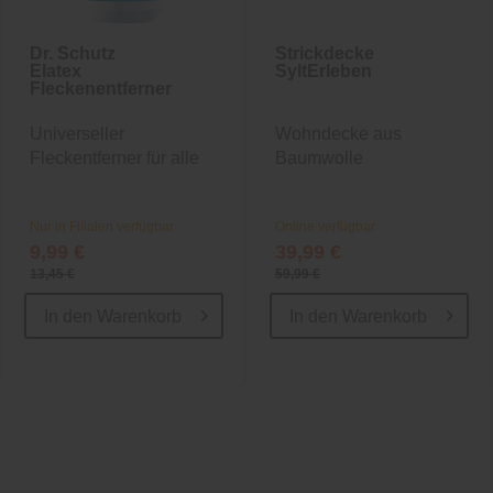
Dr. Schutz
Strickdecke
Elatex
SyltErleben
Fleckenentferner
Universeller
Wohndecke aus
Fleckentferner für alle
Baumwolle
Böden
Nur in Filialen verfügbar
Online verfügbar
9,99 €
39,99 €
13,45 €
59,99 €
In den
Warenkorb
In den
Warenkorb