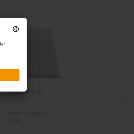
Teppich Gustav
Teppich Gustav
Weicher Teppich in
Weicher runder Teppich
Taupe
in Taupe