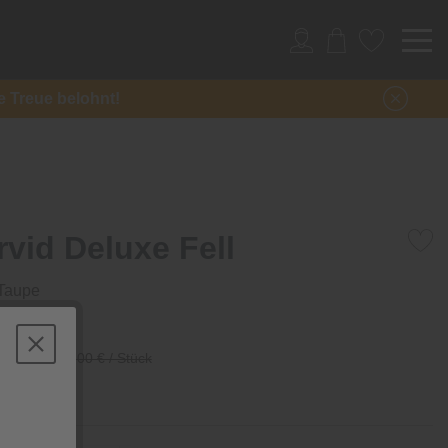
re Treue belohnt!
vid Deluxe Fell
 Taupe
/ Stück
69,00 € / Stück