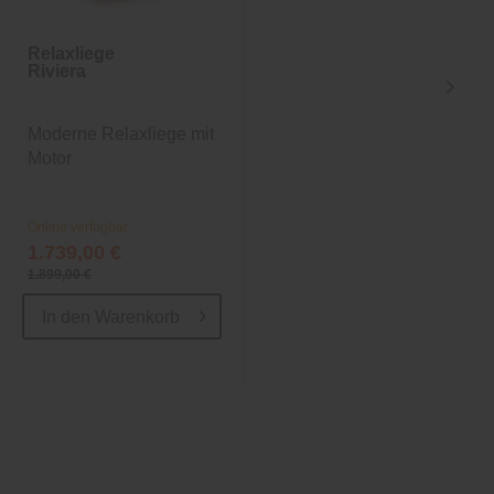
Relaxliege
Vorhang Allen
Riviera
mit
Durchschubband
Moderne Relaxliege mit
Eleganter Vorhang in
Motor
Taupe von Homing
Online verfügbar
Online verfügbar
1.739,00 €
34,99 €
1.899,00 €
In den
Warenkorb
In den
Warenkorb