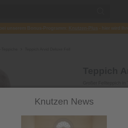
ch bei unserem Bonus-Programm:
Knutzen-Plus
- hier wird Ih
y-Teppiche
Teppich Arvid Deluxe Fell
Teppich Ar
Großer Fellteppich in
49,99 €
Knutzen News
inkl. MwSt.