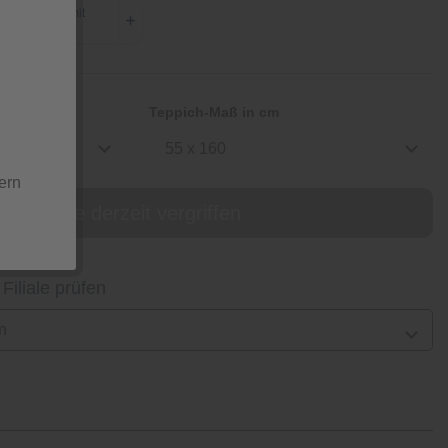
Teppich-Maß in cm
55 x 160
ern
online derzeit vergriffen
 Filiale prüfen
n