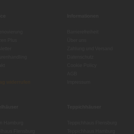
ice
Informationen
enovierung
Barrierefreiheit
zen Plus
Über uns
etter
Zahlung und Versand
urenhandling
Datenschutz
akt
Cookie Policy
AGB
rag widerrufen
Impressum
lhäuser
Teppichhäuser
en Hamburg
Teppichhaus Flensburg
lhaus Flensburg
Teppichhaus Hamburg