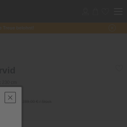
re Treue belohnt!
rvid
 x 230 cm
/ Stück
289,00 € / Stück