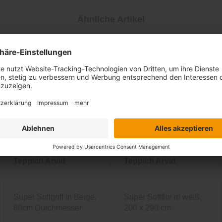
Ähnliche Artikel
Teppich Arvid
Teppich Arvid
Super Softgriff in Beige,
Super Softflor in weiß,
80cm Durchmesser
200 x 290 cm