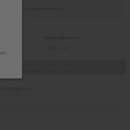
Teppich-Maß in cm
160 x 230
ern
online derzeit vergriffen
 Filiale prüfen
n