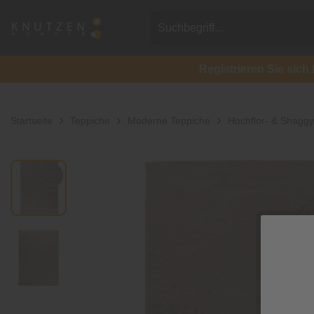
Registrieren Sie si
Startseite
Teppiche
Moderne Teppiche
Hochflor- & Shagg