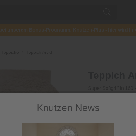
ch bei unserem Bonus-Programm:
Knutzen-Plus
- hier wird Ih
y-Teppiche
Teppich Arvid
Teppich A
Super Softgriff in 160
199,00 €
Knutzen News
inkl. MwSt.