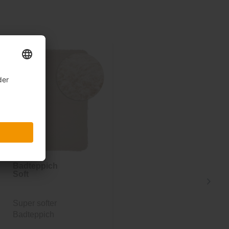
Badteppich
Teppich Arvid
Soft
Super softer
Super Softflor in weiß,
Badteppich
80 cm Durchmesser