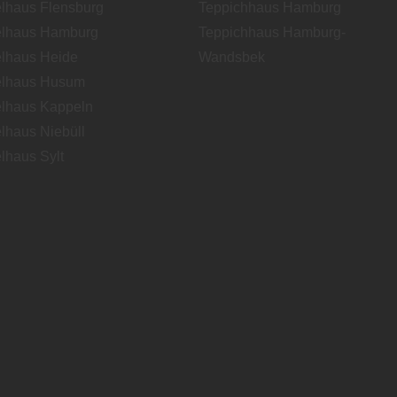
lhaus Flensburg
Teppichhaus Hamburg
lhaus Hamburg
Teppichhaus Hamburg-
lhaus Heide
Wandsbek
lhaus Husum
lhaus Kappeln
lhaus Niebüll
lhaus Sylt