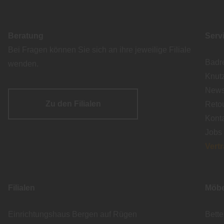
Beratung
Serv
Bei Fragen können Sie sich an ihre jeweilige Filiale
Badr
wenden.
Knut
Newsl
Zu den Filialen
Reto
Kont
Jobs
Vert
Filialen
Möbe
Einrichtungshaus Bergen auf Rügen
Bett