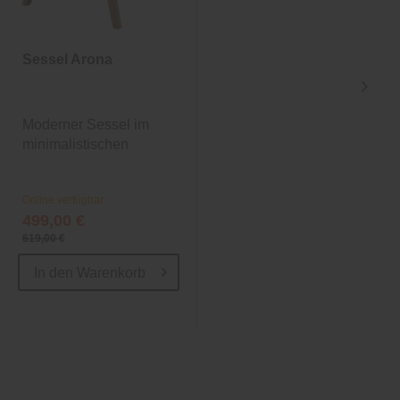
Sessel Arona
Teppichunterlage
Vlies
Moderner Sessel im
Universalunterlage für
minimalistischen
Glatt- und
Design
Teppichböden
Online verfügbar
Online verfügbar
499,00 €
ab 7,99 €
619,00 €
In den
Warenkorb
In den
Warenkorb