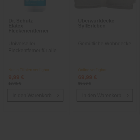
Dr. Schutz
Überwurfdecke
Elatex
SyltErleben
Fleckenentferner
Universeller
Gemütliche Wohndecke
Fleckentferner für alle
Böden
Nur in Filialen verfügbar
Online verfügbar
9,99 €
69,99 €
13,45 €
89,99 €
In den
Warenkorb
In den
Warenkorb