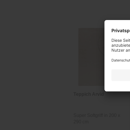
Teppich Arvid
Super Softgriff in 200 x
290 cm