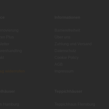
ice
Informationen
enovierung
Barrierefreiheit
zen Plus
Über uns
etter
Zahlung und Versand
urenhandling
Datenschutz
akt
Cookie Policy
AGB
rag widerrufen
Impressum
lhäuser
Teppichhäuser
en Hamburg
Teppichhaus Flensburg