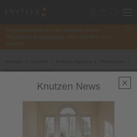
Registrieren Sie sich bei unserem Bonus-
Programm:
Knutzen-Plus
- hier wird Ihre Treue
belohnt!
Startseite
Teppiche
Moderne Teppiche
Webteppiche
Teppich Argentum 63814
Knutzen News