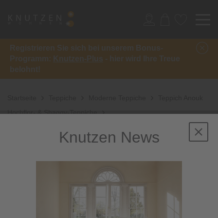
Registrieren Sie sich bei unserem Bonus-
Programm:
Knutzen-Plus
- hier wird Ihre Treue
belohnt!
Startseite
Teppiche
Moderne Teppiche
Teppich Anouk
Hochflor- & Shaggy-Teppiche
Knutzen News