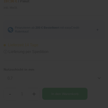
197,96 €
/ Paket
inkl. MwSt.
Lieferzeit 14 Tage
ⓘ Lieferung per Spedition
Nutzschicht in mm
0,7
-
+
In den
Warenkorb