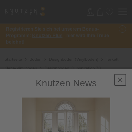
Registrieren Sie sich bei unserem Bonus-
Programm:
Knutzen-Plus
- hier wird Ihre Treue
belohnt!
Startseite
Boden
Designboden (Vinylboden)
Tarkett
Klebe-Vinylboden
Designboden iD Inspiration 70
Knutzen News