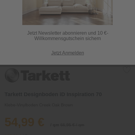
Jetzt Newsletter abonnieren und 10 €-
Willkommensgutschein sichern
Jetzt Anmelden
Tarkett Designboden iD Inspiration 70
Klebe-Vinylboden Creek Oak Brown
54,99 €
/ qm
66,95 € / qm