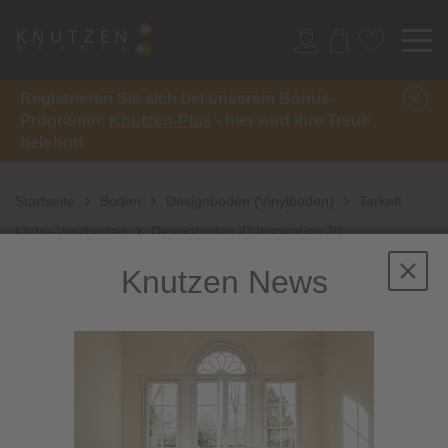
Registrieren Sie sich bei unserem Bonus-
Programm:
Knutzen-Plus
- hier wird Ihre Treue
belohnt!
Startseite
Boden
Designboden (Vinylboden)
Tarkett
Klebe-Vinylboden
Designboden iD Inspiration 70
Knutzen News