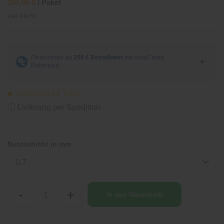
197,96 €
/ Paket
inkl. MwSt.
Lieferzeit 14 Tage
ⓘ Lieferung per Spedition
Nutzschicht in mm
0,7
-
+
In den
Warenkorb