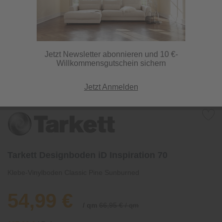
Jetzt Newsletter abonnieren und 10 €-
Willkommensgutschein sichern
Jetzt Anmelden
Tarkett Designboden iD Inspiration 70
Klebe-Vinylboden Classic Pine Sunburned
54,99 €
/ qm
66,95 € / qm