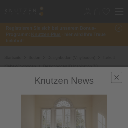
Registrieren Sie sich bei unserem Bonus-
Programm:
Knutzen-Plus
- hier wird Ihre Treue
belohnt!
Startseite
Boden
Designboden (Vinylboden)
Tarkett
Klebe-Vinylboden
Designboden iD Inspiration 70
Knutzen News