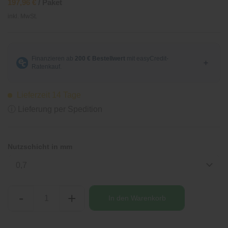
197,96 €
/ Paket
inkl. MwSt.
Lieferzeit 14 Tage
ⓘ Lieferung per Spedition
Nutzschicht in mm
0,7
-
+
In den
Warenkorb