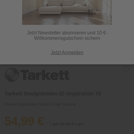
Jetzt Newsletter abonnieren und 10 €-
Willkommensgutschein sichern
Jetzt Anmelden
Tarkett Designboden iD Inspiration 70
Klebe-Vinylboden Variant Oak Natural
54,99 €
/ qm
66,95 € / qm