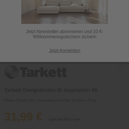
Jetzt Newsletter abonnieren und 10 €-
Willkommensgutschein sichern
Jetzt Anmelden
Tarkett Designboden iD Inspiration 55
Klebe-Vinylboden Scandinavian Oak Medium Grey
31,99 €
/ qm
46,95 € / qm