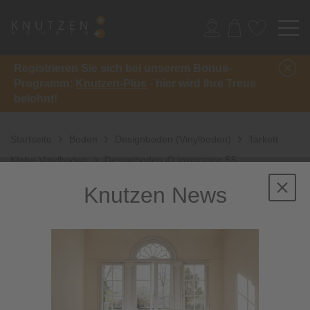
Registrieren Sie sich bei unserem Bonus-
Programm:
Knutzen-Plus
- hier wird Ihre Treue
belohnt!
Startseite
Boden
Designboden (Vinylboden)
Tarkett
Klebe-Vinylboden
Designboden iD Inspiration 55
Knutzen News