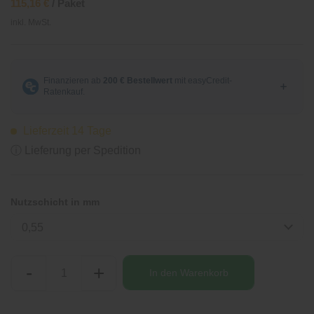
115,16 €
/ Paket
inkl. MwSt.
Lieferzeit 14 Tage
ⓘ Lieferung per Spedition
Nutzschicht in mm
0,55
-
+
In den
Warenkorb