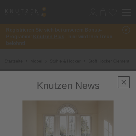
Registrieren Sie sich bei unserem Bonus-
Programm:
Knutzen-Plus
- hier wird Ihre Treue
belohnt!
Startseite
Möbel
Stühle & Hocker
Stoff Hocker Clement
Knutzen News