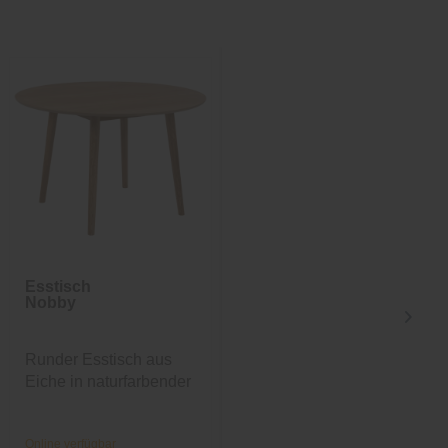
Esstisch
Vorhang
Nobby
GALDIN,
abdunkelnd
Runder Esstisch aus
blickdichter
Eiche in naturfarbender
Fertigvorhang, Rostrot
Optik
Online verfügbar
Online verfügbar