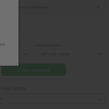
ern
Herstellerfarbe
stoff rusty orange
In den
Warenkorb
 Filiale prüfen
n