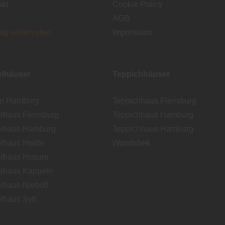
akt
Cookie Policy
AGB
rag widerrufen
Impressum
lhäuser
Teppichhäuser
en Hamburg
Teppichhaus Flensburg
lhaus Flensburg
Teppichhaus Hamburg
lhaus Hamburg
Teppichhaus Hamburg-
lhaus Heide
Wandsbek
lhaus Husum
lhaus Kappeln
lhaus Niebüll
lhaus Sylt