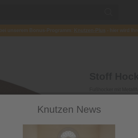
ch bei unserem Bonus-Programm:
Knutzen-Plus
- hier wird Ih
Stoff Hoc
Fußhocker mit Metallf
369,00 €
Knutzen News
inkl. MwSt.