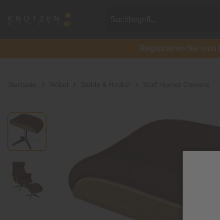
Registrieren Sie si
Startseite
Möbel
Stühle & Hocker
Stoff Hocker Clement