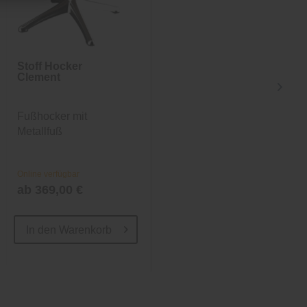
Stoff Hocker
Stoff Hocker
Clement
Clement
Fußhocker mit
Fußhocker mit
Metallfuß
Metallfuß
Online verfügbar
Online verfügbar
ab 369,00 €
ab 369,00 €
In den
Warenkorb
In den
Warenkorb