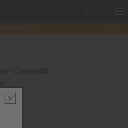
re Treue belohnt!
ker Clement
uß
/ Stück