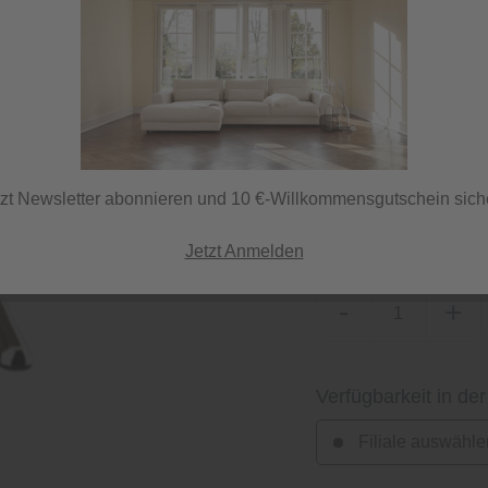
Lieferzeit 70 Tage
ⓘ Versand per DHL
tzt Newsletter abonnieren und 10 €-Willkommensgutschein sich
Material Korpus
Eiche
Jetzt Anmelden
-
+
Verfügbarkeit in der
Filiale auswähle