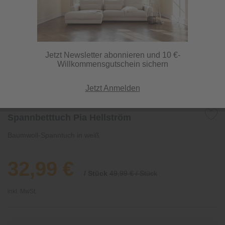
Jetzt Newsletter abonnieren und 10 €-
Willkommensgutschein sichern
Jetzt Anmelden
Spannbetttuch Pia Hellström
Baumwoll-Spanntuch in weiß
32,99 €
/ Stück
49,99 € / Stück
inkl. MwSt.