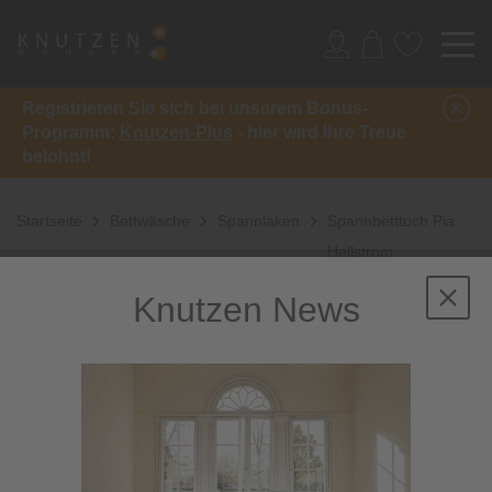
Registrieren Sie sich bei unserem Bonus-
Programm:
Knutzen-Plus
- hier wird Ihre Treue
belohnt!
Startseite
Bettwäsche
Spannlaken
Spannbetttuch Pia
Hellström
Knutzen News