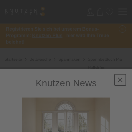
Registrieren Sie sich bei unserem Bonus-
Programm:
Knutzen-Plus
- hier wird Ihre Treue
belohnt!
Startseite
Bettwäsche
Spannlaken
Spannbetttuch Pia
Hellström
Knutzen News