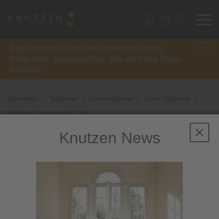
Registrieren Sie sich bei unserem Bonus-
Programm:
Knutzen-Plus
- hier wird Ihre Treue
belohnt!
Startseite
Teppiche
Naturteppiche
Sisal-Teppiche
Sisalbordürenteppich Lotti
Knutzen News