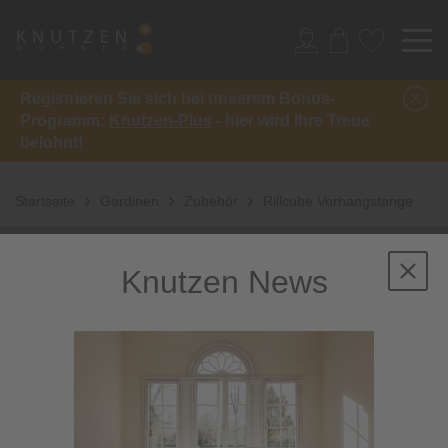
Registrieren Sie sich bei unserem Bonus-
Programm:
Knutzen-Plus
- hier wird Ihre Treue
belohnt!
Startseite
Gardinen
Zubehör
Rillcube Vorhangstange
Knutzen News