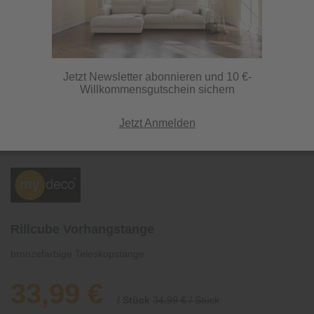
Jetzt Newsletter abonnieren und 10 €-
Willkommensgutschein sichern
Jetzt Anmelden
Rillcube Vorhangstange
bronzefarbige Teleskopstange
33,99 €
/ Stück
34,99 € / Stück