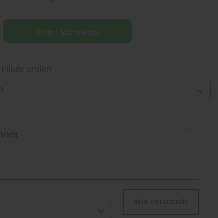
In den
Warenkorb
 Filiale prüfen
n
hner
Info Verschnitt