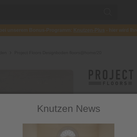
ch bei unserem Bonus-Programm:
Knutzen-Plus
- hier wird Ih
oden
Project Floors Designboden floors@home/20
Knutzen News
Project Fl
Designbo
floors@h