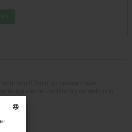
rdern
hicht von 0,2mm für private sowie
endesign werden vollflächig verklebt und