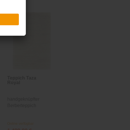
Teppich Taza
Royal
handgeknüpfter
Berberteppich
Online verfügbar