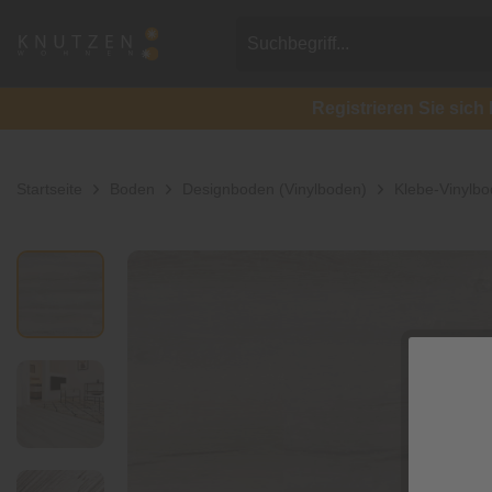
Registrieren Sie si
Startseite
Boden
Designboden (Vinylboden)
Klebe-Vinylb