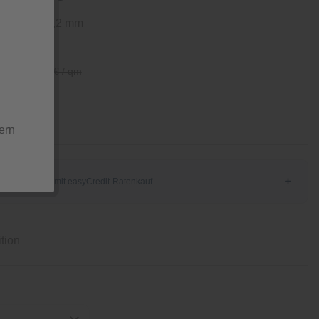
tzschicht 0,2 mm
/ qm
28,29 € / qm
ern
tion