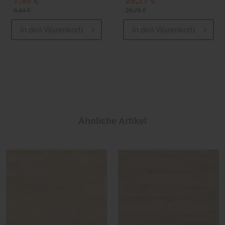
7,99 €
28,27 €
9,44 €
29,76 €
In den
Warenkorb
In den
Warenkorb
Ähnliche Artikel