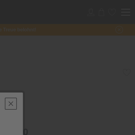
re Treue belohnt!
oors
den
ome/20