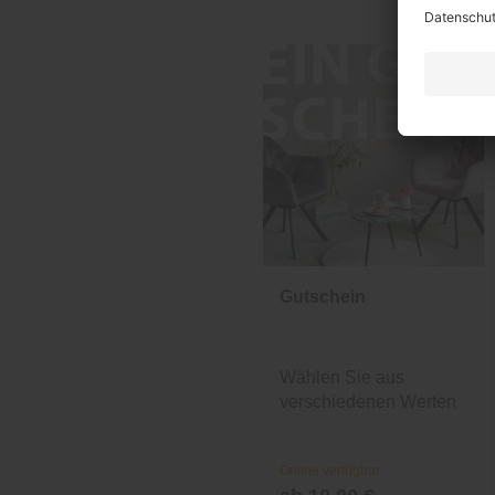
Gutschein
Wählen Sie aus
verschiedenen Werten
und Designs.
Online verfügbar