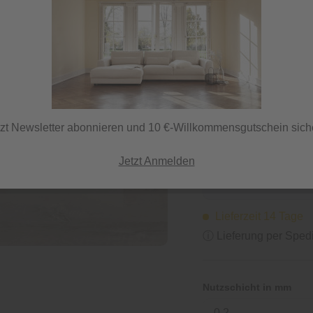
Klebe-Vinylboden, Nu
23,99 €
80,13 €
/ Paket
inkl. MwSt.
tzt Newsletter abonnieren und 10 €-Willkommensgutschein sich
Jetzt Anmelden
Lieferzeit 14 Tage
ⓘ Lieferung per Spedi
Nutzschicht in mm
0,2