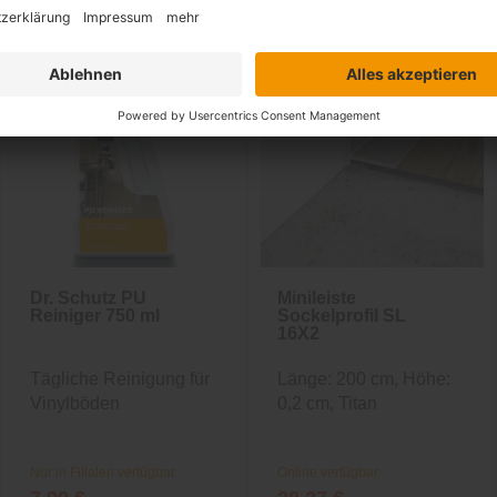
Dr. Schutz PU
Minileiste
Reiniger 750 ml
Sockelprofil SL
16X2
Tägliche Reinigung für
Länge: 200 cm, Höhe:
Vinylböden
0,2 cm, Titan
Nur in Filialen verfügbar
Online verfügbar