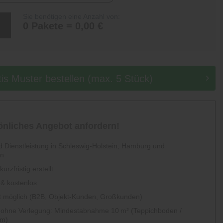
Sie benötigen eine Anzahl von:
0 Pakete = 0,00 €
tis Muster bestellen (max. 5 Stück)
sönliches Angebot anfordern!
 Dienstleistung in Schleswig-Holstein, Hamburg und
en
urzfristig erstellt
 & kostenlos
 möglich (B2B, Objekt-Kunden, Großkunden)
g ohne Verlegung: Mindestabnahme 10 m² (Teppichboden /
um)