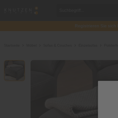
Registrieren Sie si
Startseite
Möbel
Sofas & Couches
Einzelsofas
Polsterh