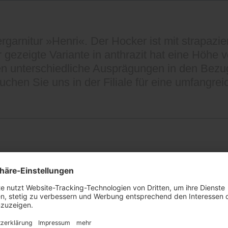
ergarnitur »Henri«. Der Hocker ist mit strapazi
 gezeigte Variante in anthrazit hat eine Höhe 
en unterschiedliche Ausprägungen in den Bezug
chen Sie uns in der Filiale für eine umfangr