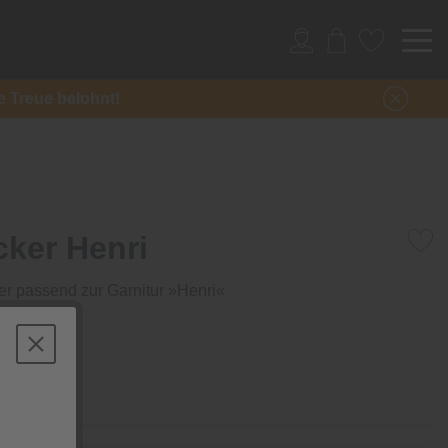
re Treue belohnt!
cker Henri
r passend zur Garnitur »Henri«
/ Stück