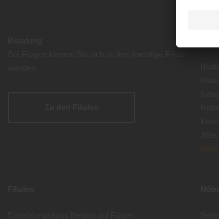
Beratung
Serv
Bei Fragen können Sie sich an ihre jeweilige Filiale
Badr
wenden.
Knut
Newsl
Zu den Filialen
Reto
Kont
Jobs
Vert
Filialen
Möbe
Einrichtungshaus Bergen auf Rügen
Bett