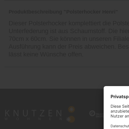
Produktbeschreibung "Polsterhocker Henri"
Dieser Polsterhocker komplettiert die Polst
Unterfederung ist aus Schaumstoff. Die hier
70cm x 60cm. Sie können in unseren Filial
Ausführung kann der Preis abweichen. Besu
lässt keine Wünsche offen.