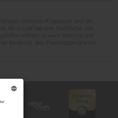
erfähigen Posterstoff bezogen und die
von 45cm und hat eine Stellfläche von
stoffen wählen, je nach Material und
eiche Beratung, das Planungsprogramm