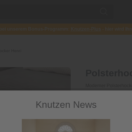
ch bei unserem Bonus-Programm:
Knutzen-Plus
- hier wird Ih
ocker Henri
Polsterho
Moderner Polsterhocke
379,00 €
Knutzen News
inkl. MwSt.