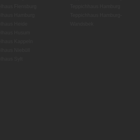
lhaus Flensburg
Teppichhaus Hamburg
lhaus Hamburg
Teppichhaus Hamburg-
lhaus Heide
Wandsbek
lhaus Husum
lhaus Kappeln
lhaus Niebüll
lhaus Sylt