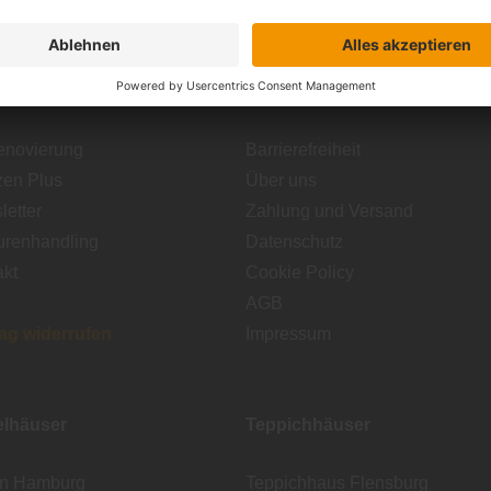
ice
Informationen
enovierung
Barrierefreiheit
zen Plus
Über uns
etter
Zahlung und Versand
urenhandling
Datenschutz
akt
Cookie Policy
AGB
rag widerrufen
Impressum
lhäuser
Teppichhäuser
en Hamburg
Teppichhaus Flensburg