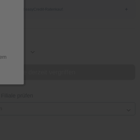
ern
online derzeit vergriffen
 Filiale prüfen
n