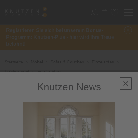
Registrieren Sie sich bei unserem Bonus-
Programm:
Knutzen-Plus
- hier wird Ihre Treue
belohnt!
Startseite
Möbel
Sofas & Couches
Einzelsofas
Polstergarnitur Henri 3-Sitzer
Knutzen News