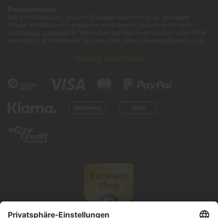
Barrierefreiheit
Wir bemühen uns, unsere Website barrierefrei zu gestalten.
Einige Inhalte und Funktionen sind derzeit jedoch noch nicht
vollständig zugänglich. Wenn Sie auf Barrieren stoßen oder Hilfe
benötigen, kontaktieren Sie uns bitte unter service[at]knutzen.de.
Vertrag widerrufen