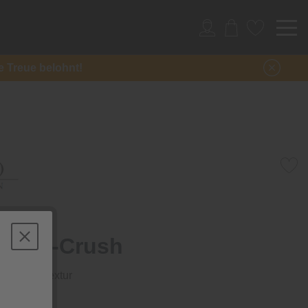
re Treue belohnt!
lassic-Crush
it Crush-Textur