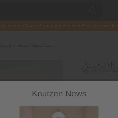
ch bei unserem Bonus-Programm:
Knutzen-Plus
- hier wird Ih
tandard
Plissee Classic-Crush
Knutzen News
Plissee C
Blickdichtes Plissee m