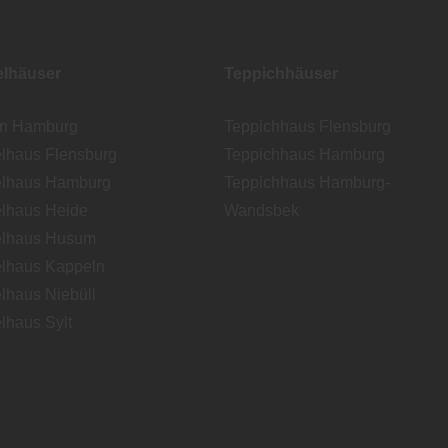
lhäuser
Teppichhäuser
en Hamburg
Teppichhaus Flensburg
lhaus Flensburg
Teppichhaus Hamburg
lhaus Hamburg
Teppichhaus Hamburg-
lhaus Heide
Wandsbek
lhaus Husum
lhaus Kappeln
lhaus Niebüll
lhaus Sylt