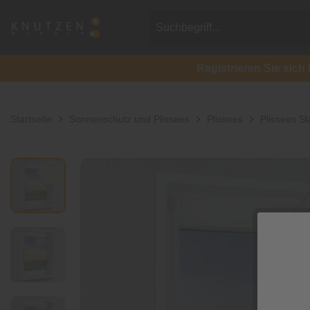
Registrieren Sie si
Startseite
Sonnenschutz und Plissees
Plissees
Plissees S