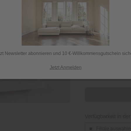
15,00 €
inkl. MwSt.
tzt Newsletter abonnieren und 10 €-Willkommensgutschein sich
Herstellerfarbe
Jetzt Anmelden
hellgelb
Verfügbarkeit in der
Filiale auswähle