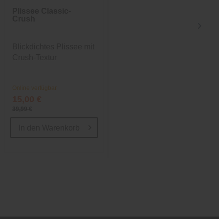
Plissee Classic-
Plissee Classic-
Crush
Crush
Blickdichtes Plissee mit
Blickdichtes Plissee mit
Crush-Textur
Crush-Textur
Online verfügbar
Online verfügbar
15,00 €
34,99 €
39,99 €
50,99 €
In den
Warenkorb
In den
Warenkorb