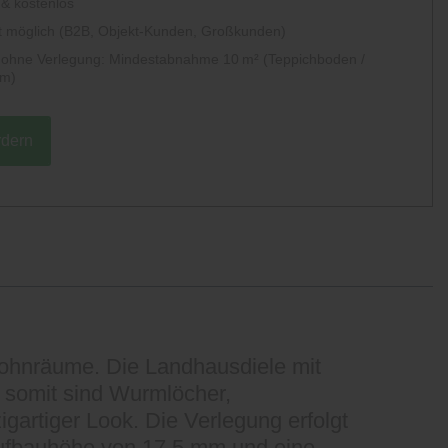
 & kostenlos
 möglich (B2B, Objekt-Kunden, Großkunden)
g ohne Verlegung: Mindestabnahme 10 m² (Teppichboden /
um)
rdern
 Wohnräume. Die Landhausdiele mit
z, somit sind Wurmlöcher,
gartiger Look. Die Verlegung erfolgt
 Aufbauhöhe von 17,5 mm und eine