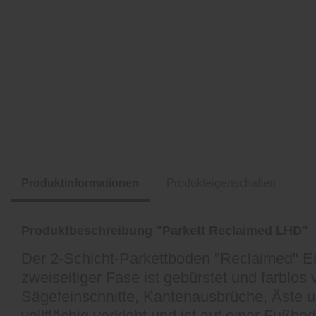
Produktinformationen
Produkteigenschaften
Produktbeschreibung "Parkett Reclaimed LHD"
Der 2-Schicht-Parkettboden "Reclaimed" Eic
zweiseitiger Fase ist gebürstet und farblos
Sägefeinschnitte, Kantenausbrüche, Äste un
vollflächig verklebt und ist auf einer Fu