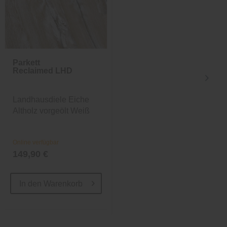
Parkett
Parkett Profil
Reclaimed LHD
XXL
Landhausdiele Eiche
Landhausdiele Eiche
Altholz vorgeölt Weiß
vorgeölt
Online verfügbar
Online verfügbar
149,90 €
110,99 €
In den
Warenkorb
In den
Warenkorb