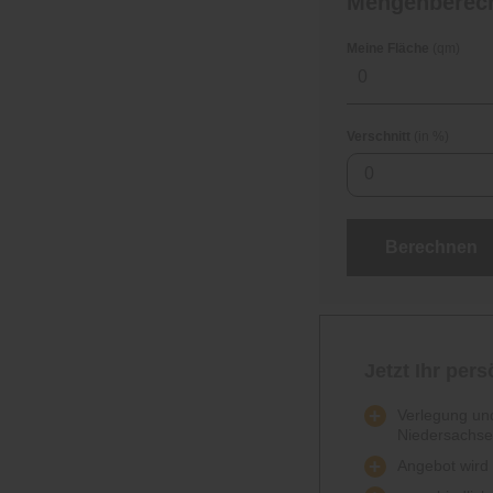
Mengenberec
Meine Fläche
(qm)
Verschnitt
(in %)
0
Berechnen
Jetzt Ihr per
Verlegung und
Niedersachs
Angebot wird k