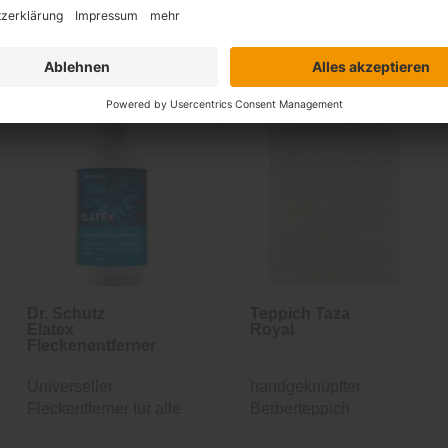
Zusammen kaufen mit
Dr. Schutz
Teppich Taza
Elatex
Royal
Fleckenentferner
Universeller
handgeknüpfter
Fleckentferner für alle
Berberteppich
Böden