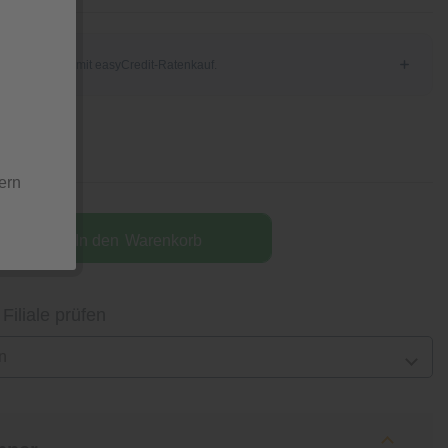
tion
ern
In den
Warenkorb
 Filiale prüfen
n