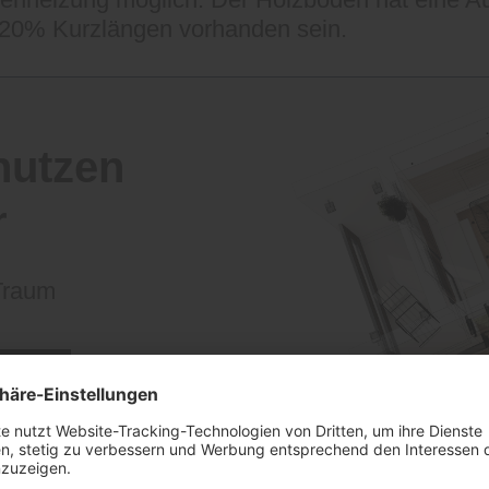
 20% Kurzlängen vorhanden sein.
nutzen
r
 Traum