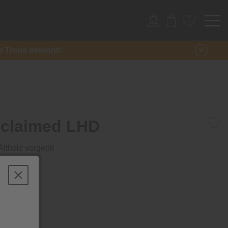
re Treue belohnt!
eclaimed LHD
ltholz vorgeölt
/ qm