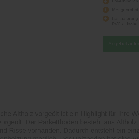
unverbindlich
Mengenrabatt
Bei Lieferun
PVC / Linole
Angebot anfo
he Altholz vorgeölt ist ein Highlight für Ihre
 vorgeölt. Der Parkettboden besteht aus Althol
d Risse vorhanden. Dadurch entsteht ein einzi
ßbodenheizung möglich. Der Holzboden hat eine