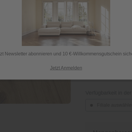
Lieferzeit 14 Tage
ⓘ Lieferung per Spedi
tzt Newsletter abonnieren und 10 €-Willkommensgutschein sich
Jetzt Anmelden
-
+
Verfügbarkeit in der
Filiale auswähle