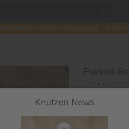
ch bei unserem Bonus-Programm:
Knutzen-Plus
- hier wird Ih
Parkett R
Landhausdiele Eiche A
143,90 €
Knutzen News
143,90 €
/ qm
inkl. MwSt.