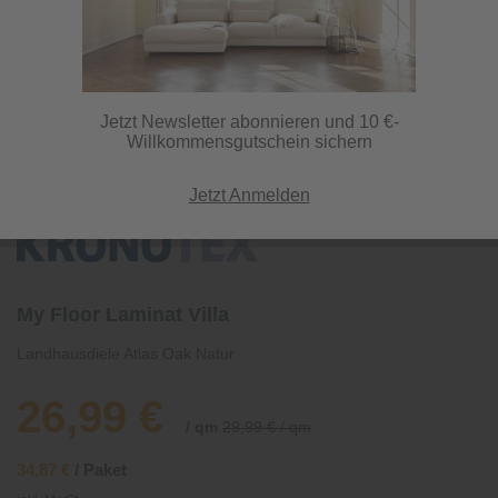
Jetzt Newsletter abonnieren und 10 €-
Willkommensgutschein sichern
Jetzt Anmelden
My Floor Laminat Villa
Landhausdiele Atlas Oak Natur
26,99 €
/ qm
29,99 € / qm
34,87 €
/ Paket