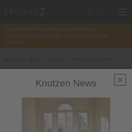
Registrieren Sie sich bei unserem Bonus-
Programm:
Knutzen-Plus
- hier wird Ihre Treue
belohnt!
Startseite
Boden
Laminat
My Floor Laminat Villa
Knutzen News