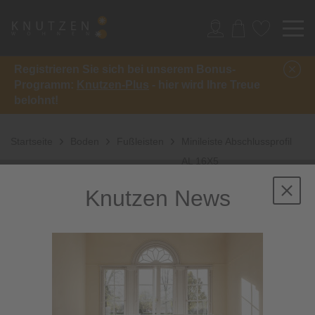
Registrieren Sie sich bei unserem Bonus-
Programm:
Knutzen-Plus
- hier wird Ihre Treue
belohnt!
Startseite
Boden
Fußleisten
Minileiste Abschlussprofil
AL 16X5
Knutzen News