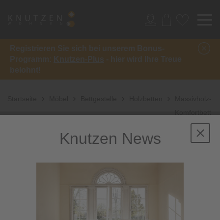
Registrieren Sie sich bei unserem Bonus-
Programm:
Knutzen-Plus
- hier wird Ihre Treue
belohnt!
Startseite
Möbel
Bettgestelle
Holzbetten
Massivholz-
Komfortbett
Knutzen News