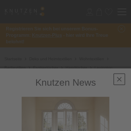
Registrieren Sie sich bei unserem Bonus-
Programm:
Knutzen-Plus
- hier wird Ihre Treue
belohnt!
Startseite
Deko und Heimtextilien
Wohntextilien
Badtextilien
Frottiertücher
Handtücher
Lexington
Handtuch
Knutzen News