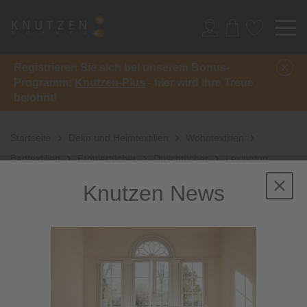
Registrieren Sie sich bei unserem Bonus-
Programm:
Knutzen-Plus
- hier wird Ihre Treue
belohnt!
Startseite
Deko und Heimtextilien
Wohntextilien
Badtextilien
Frottiertücher
Duschtücher
Lexington
Duschtuch
Knutzen News