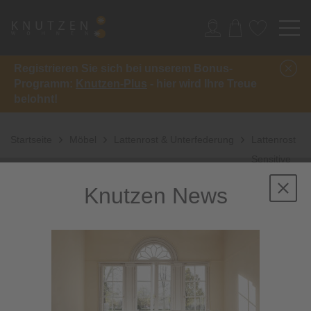
Registrieren Sie sich bei unserem Bonus-
Programm:
Knutzen-Plus
- hier wird Ihre Treue
belohnt!
Startseite
Möbel
Lattenrost & Unterfederung
Lattenrost
Sensitive
M2
Knutzen News