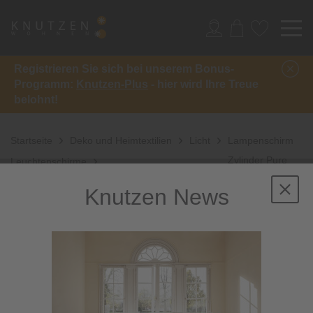
Registrieren Sie sich bei unserem Bonus-
Programm:
Knutzen-Plus
- hier wird Ihre Treue
belohnt!
Startseite
Deko und Heimtextilien
Licht
Lampenschirm
Zylinder Pure
Leuchtenschirme
Linen
Knutzen News