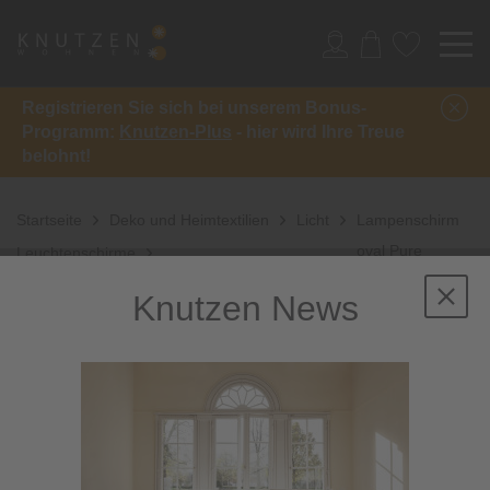
Registrieren Sie sich bei unserem Bonus-
Programm:
Knutzen-Plus
- hier wird Ihre Treue
belohnt!
Startseite
Deko und Heimtextilien
Licht
Lampenschirm
oval Pure
Leuchtenschirme
Natural Linen 10
Knutzen News