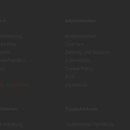
ice
Informationen
enovierung
Barrierefreiheit
zen Plus
Über uns
etter
Zahlung und Versand
urenhandling
Datenschutz
akt
Cookie Policy
AGB
rag widerrufen
Impressum
lhäuser
Teppichhäuser
en Hamburg
Teppichhaus Flensburg