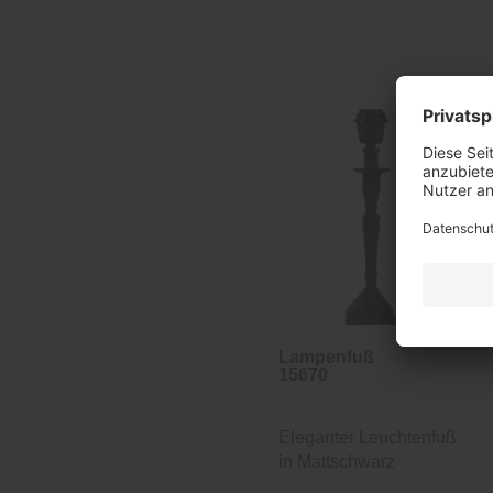
Lampenfuß
15670
Eleganter Leuchtenfuß
in Mattschwarz