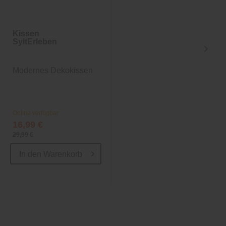
Kissen
Tischleuchte
SyltErleben
Olivia Pro
Modernes Dekokissen
Indoor und Outdoor
LED-Akkuleuchte
Online verfügbar
Nur in Filialen verfügbar
16,99 €
119,00 €
29,99 €
139,00 €
In den
Warenkorb
In den
Warenkorb