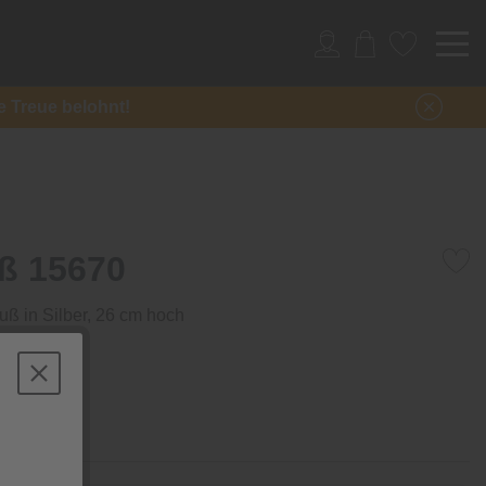
re Treue belohnt!
ß 15670
ß in Silber, 26 cm hoch
Stück