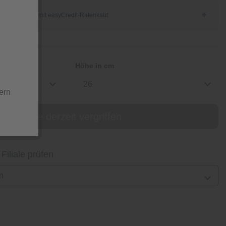
Höhe in cm
26
ern
online derzeit vergriffen
 Filiale prüfen
n