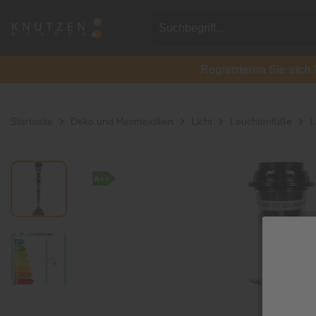
Registrieren Sie si
Startseite
Deko und Heimtextilien
Licht
Leuchtenfüße
L