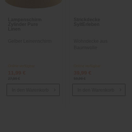
Lampenschirm
Strickdecke
Zylinder Pure
SyltErleben
Linen
Gelber Leinenschirm
Wohndecke aus
Baumwolle
Online verfügbar
Online verfügbar
11,99 €
39,99 €
27,99 €
59,99 €
In den
Warenkorb
In den
Warenkorb