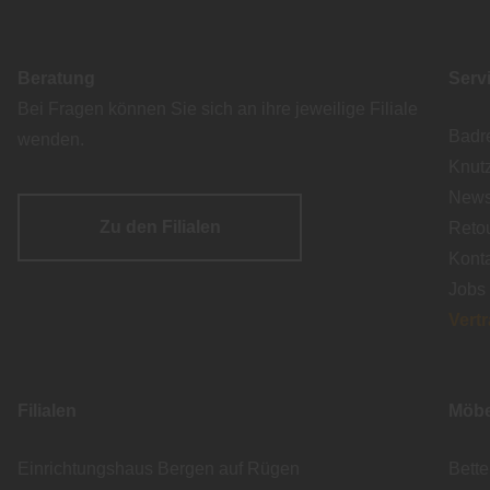
Beratung
Serv
Bei Fragen können Sie sich an ihre jeweilige Filiale
Badr
wenden.
Knut
Newsl
Zu den Filialen
Reto
Kont
Jobs
Vert
Filialen
Möbe
Einrichtungshaus Bergen auf Rügen
Bett