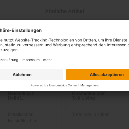
Ähnliche Artikel
Beistelltisch
Kosmetikeimer
Delhi L
Sylt Living
Metallischer
Treteimer in silber
Beistelltisch in...