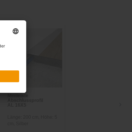
Minileiste
Minileiste
Abschlussprofil
Abschlussprofil
AL 16X5
AL 16X2
Länge: 200 cm, Höhe: 5
Länge: 200 cm, Höhe:
cm, Silber
0,2 cm, Silber