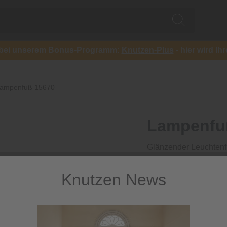
ch bei unserem Bonus-Programm:
Knutzen-Plus
- hier wird Ih
ampenfuß 15670
Lampenfu
Glänzender Leuchtenfu
32,99 €
Knutzen News
/ 
inkl. MwSt.