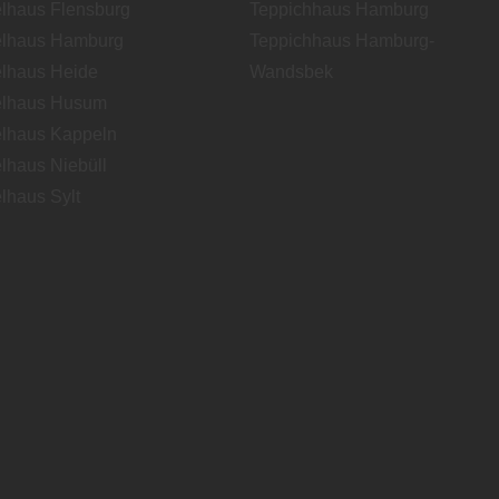
lhaus Flensburg
Teppichhaus Hamburg
lhaus Hamburg
Teppichhaus Hamburg-
lhaus Heide
Wandsbek
lhaus Husum
lhaus Kappeln
lhaus Niebüll
lhaus Sylt