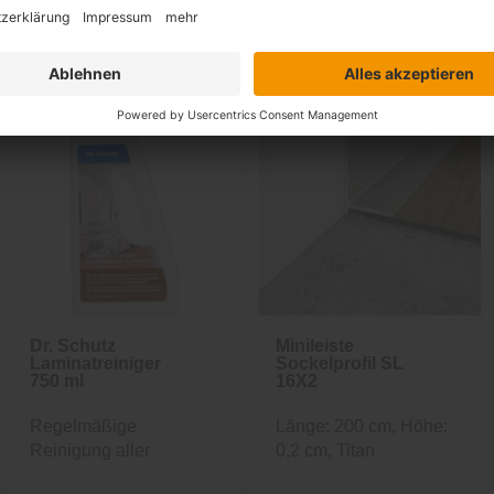
Zusammen kaufen mit
Dr. Schutz
Minileiste
Laminatreiniger
Sockelprofil SL
750 ml
16X2
Regelmäßige
Länge: 200 cm, Höhe:
Reinigung aller
0,2 cm, Titan
Laminatböden