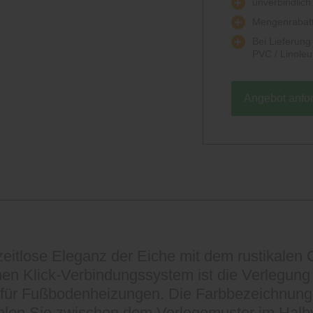
unverbindlich
Mengenrabatt
Bei Lieferun
PVC / Linole
Angebot anfo
"
zeitlose Eleganz der Eiche mit dem rustikalen
hen Klick-Verbindungssystem ist die Verlegung
g für Fußbodenheizungen. Die Farbbezeichnung
ählen Sie zwischen dem Verlegemuster im Halb