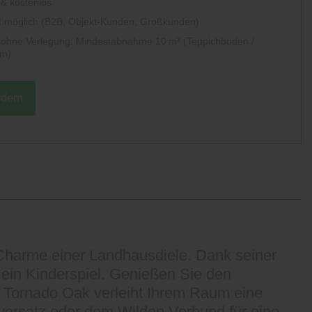
 & kostenlos
 möglich (B2B, Objekt-Kunden, Großkunden)
g ohne Verlegung: Mindestabnahme 10 m² (Teppichboden /
um)
rdern
 Charme einer Landhausdiele. Dank seiner
 ein Kinderspiel. Genießen Sie den
 Tornado Oak verleiht Ihrem Raum eine
versatz oder dem Wilden Verbund für eine