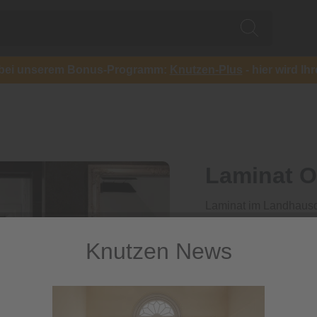
ch bei unserem Bonus-Programm:
Knutzen-Plus
- hier wird Ih
Laminat O
Laminat im Landhausd
25,99 €
Knutzen News
/ 
58,74 €
/ Paket
inkl. MwSt.