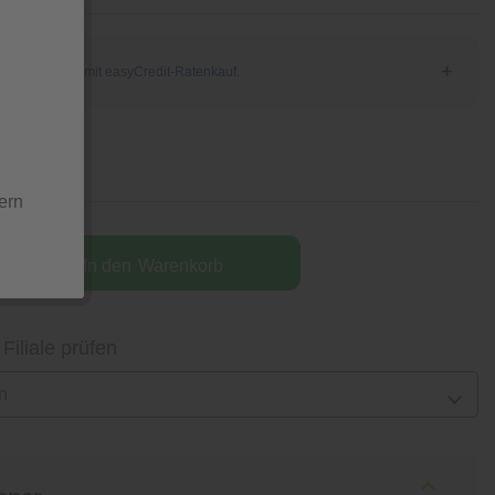
tion
ern
In den
Warenkorb
 Filiale prüfen
n