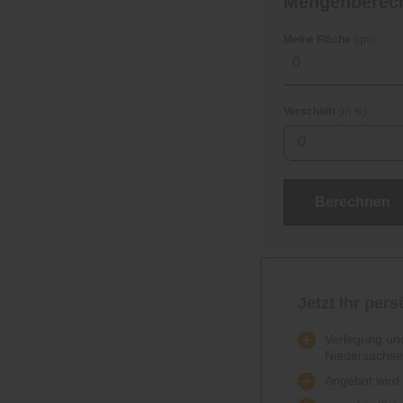
Mengenberec
Meine Fläche
(qm)
Verschnitt
(in %)
0
Berechnen
Jetzt Ihr per
Verlegung und
Niedersachs
Angebot wird k