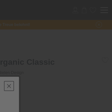
re Treue belohnt!
rganic Classic
ielen-Design
qm