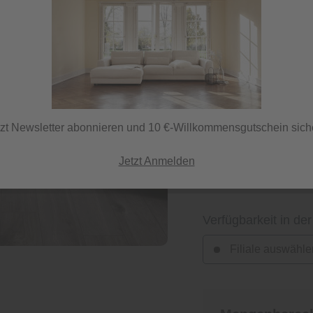
Lieferzeit 14 Tage
ⓘ Lieferung per Spedi
tzt Newsletter abonnieren und 10 €-Willkommensgutschein sich
Jetzt Anmelden
-
+
Verfügbarkeit in der
Filiale auswähle