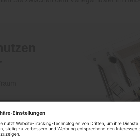
nutzen
r
 Traum