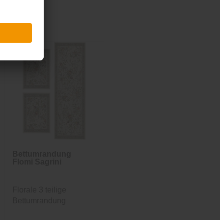
Bettumrandung
Flomi Sagrini
Florale 3 teilige
Bettumrandung